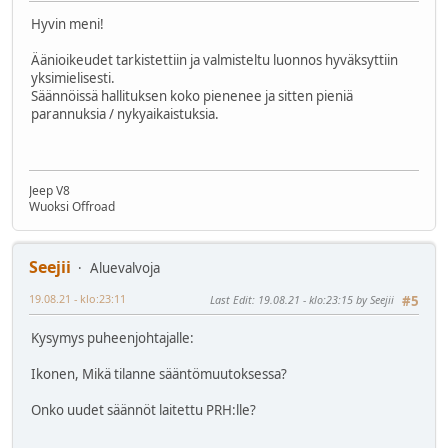
Hyvin meni!
Äänioikeudet tarkistettiin ja valmisteltu luonnos hyväksyttiin
yksimielisesti.
Säännöissä hallituksen koko pienenee ja sitten pieniä
parannuksia / nykyaikaistuksia.
Jeep V8
Wuoksi Offroad
Seejii
Aluevalvoja
19.08.21 - klo:23:11
Last Edit
: 19.08.21 - klo:23:15 by Seejii
#5
Kysymys puheenjohtajalle:
Ikonen, Mikä tilanne sääntömuutoksessa?
Onko uudet säännöt laitettu PRH:lle?