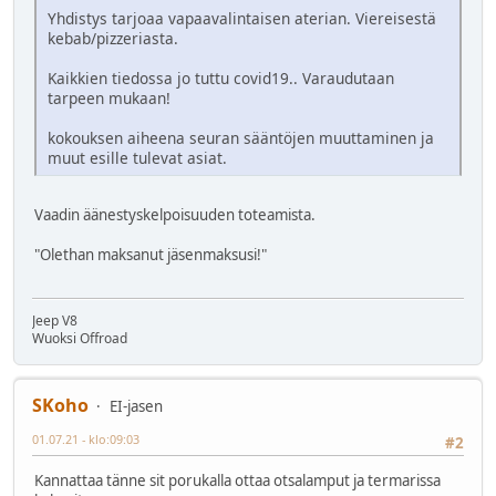
Yhdistys tarjoaa vapaavalintaisen aterian. Viereisestä
kebab/pizzeriasta.
Kaikkien tiedossa jo tuttu covid19.. Varaudutaan
tarpeen mukaan!
kokouksen aiheena seuran sääntöjen muuttaminen ja
muut esille tulevat asiat.
Vaadin äänestyskelpoisuuden toteamista.
"Olethan maksanut jäsenmaksusi!"
Jeep V8
Wuoksi Offroad
SKoho
EI-jasen
01.07.21 - klo:09:03
#2
Kannattaa tänne sit porukalla ottaa otsalamput ja termarissa