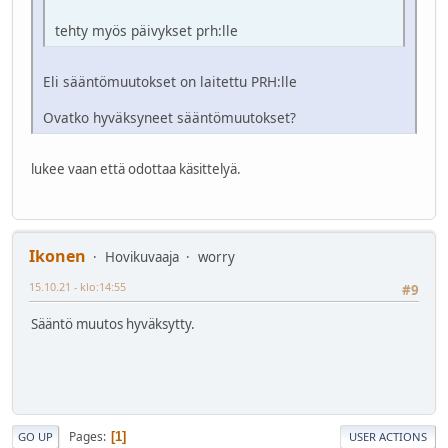
tehty myös päivykset prh:lle
Eli sääntömuutokset on laitettu PRH:lle
Ovatko hyväksyneet sääntömuutokset?
lukee vaan että odottaa käsittelyä.
Ikonen
Hovikuvaaja
worry
15.10.21 - klo:14:55
#9
Sääntö muutos hyväksytty.
Pages
1
GO UP
USER ACTIONS