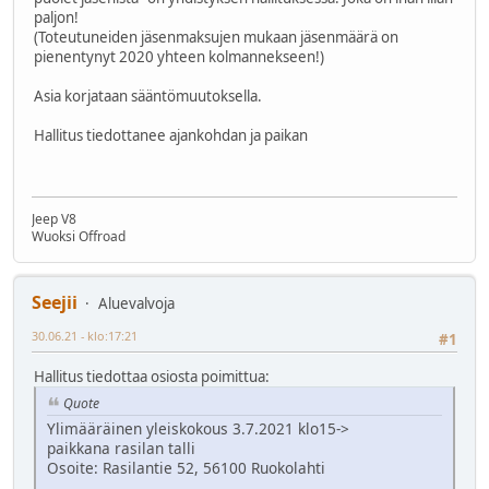
paljon!
(Toteutuneiden jäsenmaksujen mukaan jäsenmäärä on
pienentynyt 2020 yhteen kolmannekseen!)
Asia korjataan sääntömuutoksella.
Hallitus tiedottanee ajankohdan ja paikan
Jeep V8
Wuoksi Offroad
Seejii
Aluevalvoja
30.06.21 - klo:17:21
#1
Hallitus tiedottaa osiosta poimittua:
Quote
Ylimääräinen yleiskokous 3.7.2021 klo15->
paikkana rasilan talli
Osoite: Rasilantie 52, 56100 Ruokolahti