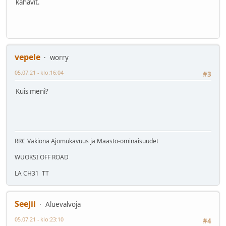
kahavit.
vepele
worry
05.07.21 - klo:16:04
#3
Kuis meni?
RRC Vakiona Ajomukavuus ja Maasto-ominaisuudet
WUOKSI OFF ROAD
LA CH31 TT
Seejii
Aluevalvoja
05.07.21 - klo:23:10
#4