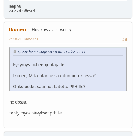
Jeep V8
Wuoksi Offroad
Ikonen
Hovikuvaaja
worry
24.08.21 - klo:20:41
#6
Quote from: Seejii on 19.08.21 - klo:23:11
Kysymys puheenjohtajalle:
Ikonen, Mikä tilanne sääntömuutoksessa?
Onko uudet säännöt laitettu PRH:lle?
hoidossa.
tehty myös päivykset prh:lle