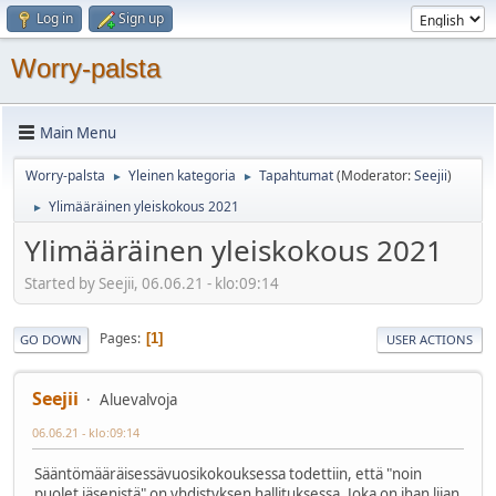
Log in
Sign up
Worry-palsta
Main Menu
Worry-palsta
Yleinen kategoria
Tapahtumat
(Moderator:
Seejii
)
►
►
Ylimääräinen yleiskokous 2021
►
Ylimääräinen yleiskokous 2021
Started by Seejii, 06.06.21 - klo:09:14
Pages
1
GO DOWN
USER ACTIONS
Seejii
Aluevalvoja
06.06.21 - klo:09:14
Sääntömääräisessävuosikokouksessa todettiin, että "noin
puolet jäsenistä" on yhdistyksen hallituksessa. Joka on ihan liian