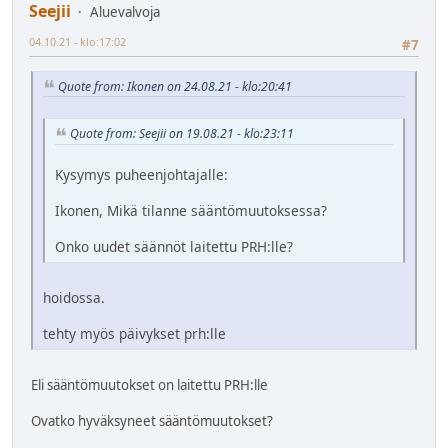
Seejii
Aluevalvoja
04.10.21 - klo:17:02
#7
Quote from: Ikonen on 24.08.21 - klo:20:41
Quote from: Seejii on 19.08.21 - klo:23:11
Kysymys puheenjohtajalle:
Ikonen, Mikä tilanne sääntömuutoksessa?
Onko uudet säännöt laitettu PRH:lle?
hoidossa.
tehty myös päivykset prh:lle
Eli sääntömuutokset on laitettu PRH:lle
Ovatko hyväksyneet sääntömuutokset?